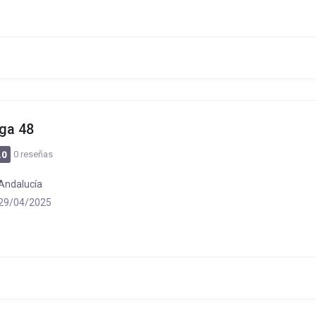
ga 48
0 reseñas
.0
Andalucía
29/04/2025