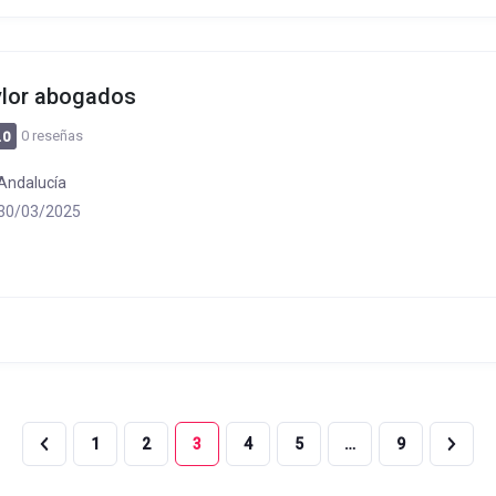
lor abogados
0 reseñas
.0
Andalucía
30/03/2025
1
2
3
4
5
…
9