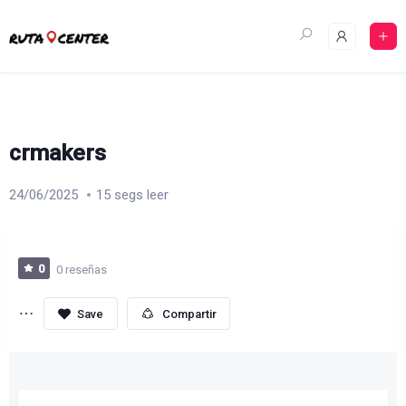
Skip
to
content
crmakers
24/06/2025
15 segs leer
0
0 reseñas
Compartir